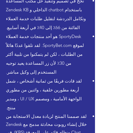
نجح في تصميم وتنفيذ حل مكتب المساعدة
باستخدام chatbot الداخلي و Zendesk KB
وتكامل الدردشة لتقليل طلبات خدمة العملاء
الفائتة من 66٪ إلى 40٪ في أربعة أسابيع.
SportyDesk هو أحد منتجات خدمة العملاء
لموقع SportyBet.com. لقد تلقوا عددًا هائلاً
من الطلبات ، لكن لم يتمكنوا من تلبية أكثر
من 30٪ لأن زر المساعدة يعيد توجيه
المستخدم إلى وكيل مباشر.
لقد قادت فريقًا من ثمانية أشخاص ، شمل
أربعة مطورين خلفية ، واثنين من مطوري
الواجهة الأمامية ، ومصمم UI / UX ، ومدير
منتج.
لقد صممنا المنتج لزيادة معدل الاستجابة من
خلال إنشاء روبوت محادثة مدمج مع Zendesk
Chat ونظام قائم على المعرفة (KBS). في