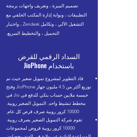
تصميم الميزة ، وتعريف واجهات برمجة
التطبيقات ، وبوابة إدارة المكتب الخلفي مع
التشغيل الآلي ، وتكامل Zendesk ، واختبار
التحميل ، والتخطيط السريع.
السداد الرقمي للقرض
باستخدام JioPhone
قاد التطوير لمشروع تمويل صغير حيث تم
توزيع أكثر من 4.5 مليون جهاز JioPhone وفتح
خمسة ملايين حساب بنكي للدفع في Jio في
مخطط تنشيط واحد. التمويل الصغير روبية.
10000 كرور روبية صرف قرض كل عام.
تقوم شركة التمويل الصغير بصرف روبية.
10000 كرور روبية قروض لمجموعات
المساعدة الذاتية عبر ولاية في الهند. يحصلون