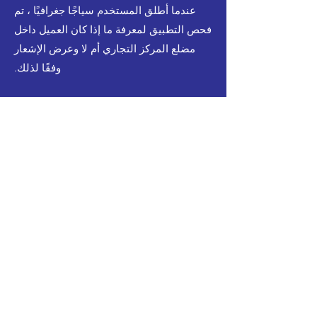
عندما أطلق المستخدم سياجًا جغرافيًا ، تم
فحص التطبيق لمعرفة ما إذا كان العميل داخل
مضلع المركز التجاري أم لا وعرض الإشعار
وفقًا لذلك.
Jio App Store - مشروع إصدار تطبيق
لأكثر من 100 مليون مستخدم نشط
تم إنجاز إدارة الموافقة على التطبيق وعملية
النشر لأكثر من 50 تطبيقًا للهاتف المحمول
تم نشرها لأكثر من 100 مليون مستخدم
نشط
تحديد وتنفيذ عملية تقديم وموافقة App
Store بما في ذلك العمل مع أقسام متعددة
مثل اختبار التطبيق واختبار الجهاز واختبار
متجر التطبيقات وفرق تحقيق الدخل.