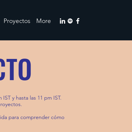
Proyectos
More
CTO
 IST y hasta las 11 pm IST.
proyectos.
ápida para comprender cómo