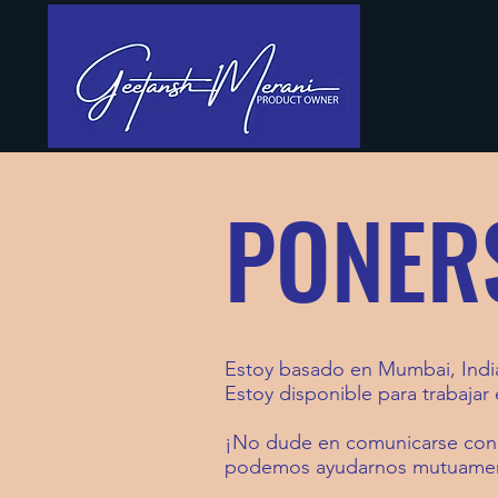
PONER
Estoy basado en Mumbai, India 
Estoy disponible para trabajar
¡No dude en comunicarse conm
podemos ayudarnos mutuame