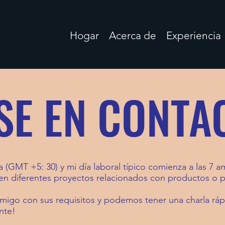
Hogar
Acerca de
Experiencia
SE EN CONTA
(GMT +5: 30) y mi día laboral típico comienza a las 7 am
 en diferentes proyectos relacionados con productos o 
igo con sus requisitos y podemos tener una charla r
nte!