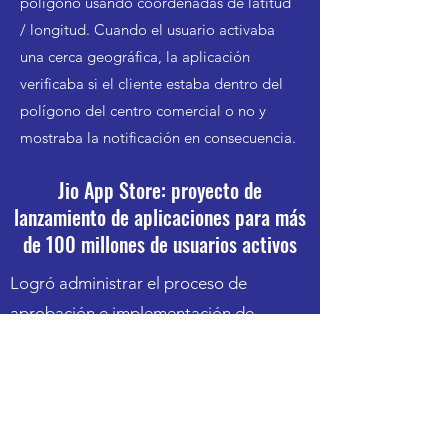
polígono usando coordenadas de latitud
/ longitud. Cuando el usuario activaba
una cerca geográfica, la aplicación
verificaba si el cliente estaba dentro del
polígono del centro comercial o no y
mostraba la notificación en consecuencia.
Jio App Store: proyecto de
lanzamiento de aplicaciones para más
de 100 millones de usuarios activos
Logró administrar el proceso de
aprobación e implementación de
aplicaciones para más de 50
aplicaciones móviles implementadas
para más de 100 millones de usuarios
activos.